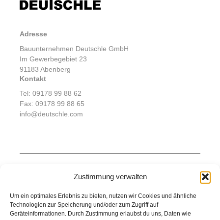
Nachhaltigkeit und den Erhalt der natürlichen
Umgebung. Unsere Kunden profitieren von unserem
Engagement für innovative und umweltfreundliche
Adresse
Wasserbaulösungen, unserer Erfahrung in der
Branche und unserer Fähigkeit, Projekte individuell
Bauunternehmen Deutschle GmbH
und effizient umzusetzen. Vertrauen Sie auf
Im Gewerbegebiet 23
Deutschle, um Ihre Wasserbauprojekte erfolgreich zu
91183 Abenberg
Kontakt
realisieren.
Tel:
09178 99 88 62
Fax: 09178 99 88 65
info@deutschle.com
Produkte
Zustimmung verwalten
Lärmschutz
Hoch- und Tiefbau
Um ein optimales Erlebnis zu bieten, nutzen wir Cookies und ähnliche
Wasserbau
Technologien zur Speicherung und/oder zum Zugriff auf
Garten- und Landschaftsbau
Geräteinformationen. Durch Zustimmung erlaubst du uns, Daten wie
Unternehmen