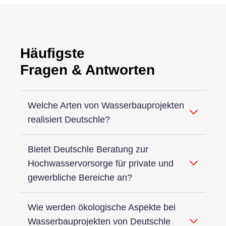
Häufigste
Fragen & Antworten
Welche Arten von Wasserbauprojekten
realisiert Deutschle?
Deutschle realisiert eine Vielzahl von
Bietet Deutschle Beratung zur
Wasserbauprojekten, die auf die individuellen
Hochwasservorsorge für private und
Bedürfnisse und Gegebenheiten der Kunden
gewerbliche Bereiche an?
zugeschnitten sind. Dazu gehören die Gestaltung
und Sicherung von Uferbereichen, die Renaturierung
von Gewässern, Hochwasserschutzmaßnahmen
Ja, Deutschle bietet umfassende Beratung zur
Wie werden ökologische Aspekte bei
sowie die Installation von ökologischen
Hochwasservorsorge sowohl für private als auch für
Wasserbauprojekten von Deutschle
Wasserbauweisen. Unsere Expertise ermöglicht es