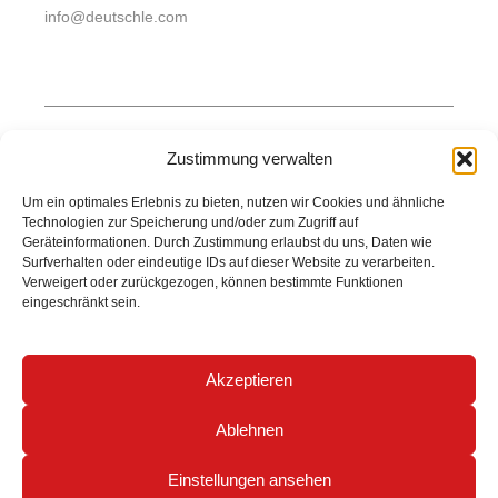
info@deutschle.com
Produkte
Zustimmung verwalten
Lärmschutz
Hoch- und Tiefbau
Um ein optimales Erlebnis zu bieten, nutzen wir Cookies und ähnliche
Wasserbau
Technologien zur Speicherung und/oder zum Zugriff auf
Garten- und Landschaftsbau
Geräteinformationen. Durch Zustimmung erlaubst du uns, Daten wie
Unternehmen
Surfverhalten oder eindeutige IDs auf dieser Website zu verarbeiten.
Über uns
Verweigert oder zurückgezogen, können bestimmte Funktionen
Kontakt
eingeschränkt sein.
Karriere
Jobportal
Akzeptieren
Ablehnen
Cookie-Richtlinien
Datenschutz
Impressum
© 2026 Deutschle. Alle Rechte vorbehalten.
Einstellungen ansehen